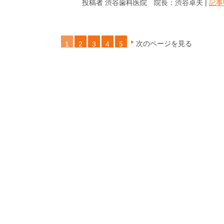
投稿者 渋谷歯科医院 院長：渋谷卓夫 |
記事
次のページを見る
1
2
3
4
5