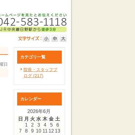
カテゴリ一覧
日曜日
院長・スタッフブ
ログ (217)
カレンダー
2026年6月
日
月
火
水
木
金
土
1
2
3
4
5
6
7
8
9
10
11
12
13