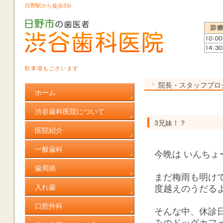
日野駅から徒歩3分
駐車場もございます
院長・スタッフブロ
ホーム
渋谷歯科医院について
3兄妹！？
医院紹介
一般歯科
今晩は いんちょ
歯周病
まだ梅雨も明け
入れ歯
度越えのうだる
口腔外科
そんな中、休診