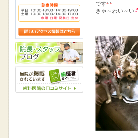
です
きゃ～わい～い