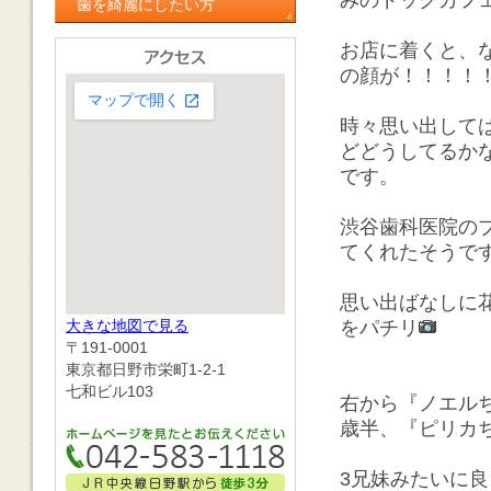
みのドッグカフ
歯を綺麗にしたい方
お店に着くと、
の顔が！！！！
時々思い出して
どどうしてるか
です。
渋谷歯科医院の
てくれたそうで
思い出ばなしに
大きな地図で見る
をパチリ
〒191-0001
東京都日野市栄町1-2-1
七和ビル103
右から『ノエルち
歳半、『ピリカ
3兄妹みたいに