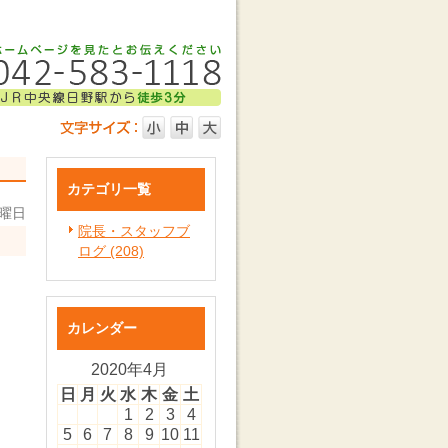
カテゴリ一覧
土曜日
院長・スタッフブ
ログ (208)
カレンダー
2020年4月
日
月
火
水
木
金
土
1
2
3
4
5
6
7
8
9
10
11