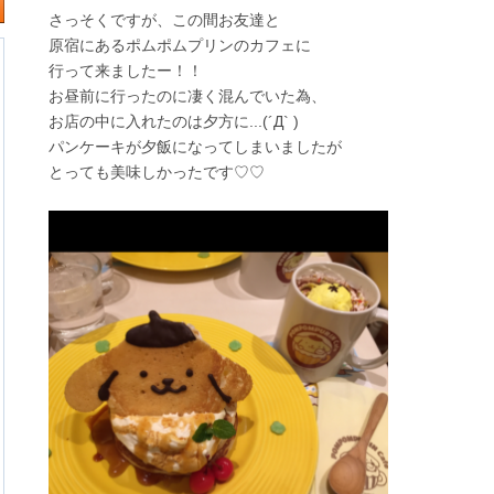
さっそくですが、この間お友達と
原宿にあるポムポムプリンのカフェに
行って来ましたー！！
お昼前に行ったのに凄く混んでいた為、
お店の中に入れたのは夕方に...(´Д` )
パンケーキが夕飯になってしまいましたが
とっても美味しかったです♡♡