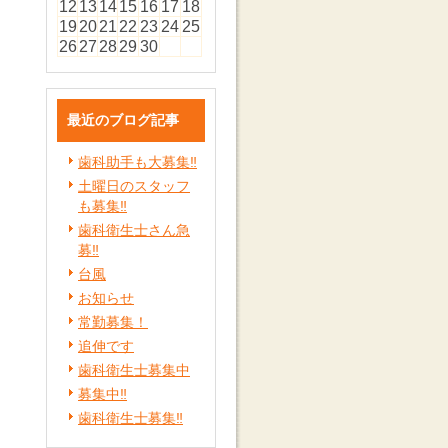
12
13
14
15
16
17
18
19
20
21
22
23
24
25
26
27
28
29
30
最近のブログ記事
歯科助手も大募集‼️
土曜日のスタッフ
も募集‼️
歯科衛生士さん急
募‼️
台風
お知らせ
常勤募集！
追伸です
歯科衛生士募集中
募集中‼️
歯科衛生士募集‼️